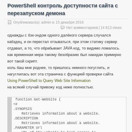
PowerShell контроль доступности сайта с
перезапуском демона
Опубликовал(а):
admin
в:
15 декабря 2016
Нет комментариев
| 14 813 views
однажды с бэк-эндом одного далёкого сервера случался
кабздец, и он перестал отзываться, при этом статику сервер
отдавал, а то, что обрабывает JAVA код, то видимо ломалось.
как временная мера такому безобразию был накидан примерно
вот такой скрипт.
коль баш мне роднее, то пришлось немного погуглить, и
нагуглилась вот эта страничка с функцией проверки сайта
Using PowerShell to Query Web Site Information
на всякий случай привожу код ниже полностью.
 function Get-WebSite {

<#  

.SYNOPSIS  

    Retrieves information about a website.

.DESCRIPTION

    Retrieves information about a website.

.PARAMETER Url
