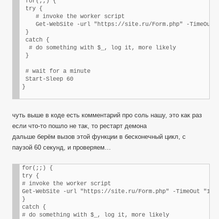
 for(;;) {

 try {

    # invoke the worker script

    Get-WebSite -url "https://site.ru/Form.php" -TimeOut "
 }

 catch {

  # do something with $_, log it, more likely

 }

 # wait for a minute

 Start-Sleep 60

чуть выше в коде есть комментарий про соль нашу, это как раз
если что-то пошло не так, то рестарт демона
дальше берём вызов этой функции в бесконечный цикл, с
паузой 60 секунд, и проверяем…
for(;;) {

try {

# invoke the worker script

Get-WebSite -url "https://site.ru/Form.php" -TimeOut "1500
}

catch {

# do something with $_, log it, more likely
