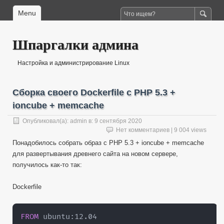
Menu
Шпаргалки админа
Настройка и администрирование Linux
Сборка своего Dockerfile c PHP 5.3 +
ioncube + memcache
Опубликовал(а):
admin
в:
9 сентября 2020
Нет комментариев
| 9 004 views
Понадобилось собрать образ с PHP 5.3 + ioncube + memcache
для развертывания древнего сайта на новом сервере,
получилось как-то так:
Dockerfile
FROM
 ubuntu
: