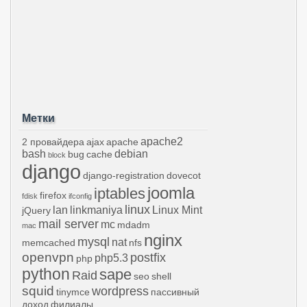
Метки
apache2
2 провайдера
ajax
apache
bash
debian
bug
cache
block
django
django-registration
dovecot
joomla
iptables
firefox
fdisk
ifconfig
linux
lan
linkmaniya
Linux Mint
jQuery
mail server
mc
mdadm
mac
nginx
mysql
nat
memcached
nfs
openvpn
postfix
php5.3
php
python
sape
Raid
seo
shell
squid
wordpress
tinymce
пассивный
доход
филиалы