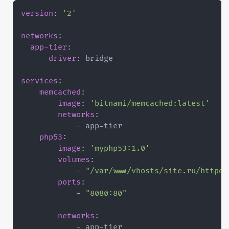
version
:
'2'
networks
:
app-tier
:
driver
:
 bridge

services
:
memcached
:
image
:
'bitnami/memcached:latest'
networks
:
-
 app
-
tier

php53
:
image
:
'myphp53:1.0'
volumes
:
-
"/var/www/vhosts/site.ru/httpdo
ports
:
-
"8080:80"
networks
:
-
 app
-
tier