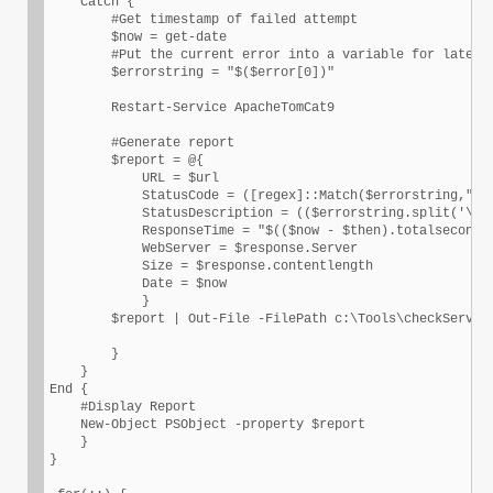
    Catch {

        #Get timestamp of failed attempt

        $now = get-date

        #Put the current error into a variable for later u
        $errorstring = "$($error[0])"

        Restart-Service ApacheTomCat9

        #Generate report

        $report = @{

            URL = $url

            StatusCode = ([regex]::Match($errorstring,"\b\
            StatusDescription = (($errorstring.split('\)')
            ResponseTime = "$(($now - $then).totalseconds)
            WebServer = $response.Server

            Size = $response.contentlength

            Date = $now            

            } 

        $report | Out-File -FilePath c:\Tools\checkServer_
        }                        

    }

End {        

    #Display Report    

    New-Object PSObject -property $report 

    }    

}
