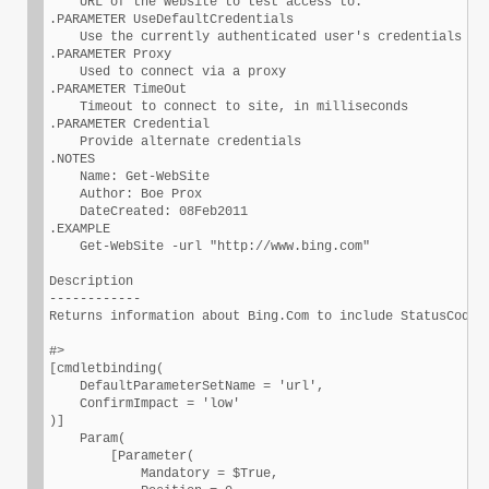
    URL of the website to test access to.

.PARAMETER UseDefaultCredentials

    Use the currently authenticated user's credentials  

.PARAMETER Proxy

    Used to connect via a proxy

.PARAMETER TimeOut

    Timeout to connect to site, in milliseconds

.PARAMETER Credential

    Provide alternate credentials              

.NOTES  

    Name: Get-WebSite

    Author: Boe Prox

    DateCreated: 08Feb2011        

.EXAMPLE  

    Get-WebSite -url "http://www.bing.com"

Description

------------

Returns information about Bing.Com to include StatusCode a
#>

[cmdletbinding(

    DefaultParameterSetName = 'url',

    ConfirmImpact = 'low'

)]

    Param(

        [Parameter(

            Mandatory = $True,
