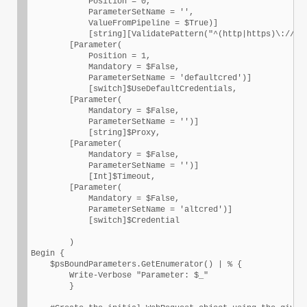
            Position = 0,

            ParameterSetName = '',

            ValueFromPipeline = $True)]

            [string][ValidatePattern("^(http|https)\://*")
        [Parameter(

            Position = 1,

            Mandatory = $False,

            ParameterSetName = 'defaultcred')]

            [switch]$UseDefaultCredentials,

        [Parameter(

            Mandatory = $False,

            ParameterSetName = '')]

            [string]$Proxy,

        [Parameter(

            Mandatory = $False,

            ParameterSetName = '')]

            [Int]$Timeout,

        [Parameter(

            Mandatory = $False,

            ParameterSetName = 'altcred')]

            [switch]$Credential            

        )

Begin {     

    $psBoundParameters.GetEnumerator() | % { 

        Write-Verbose "Parameter: $_" 

        }
