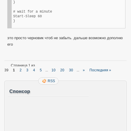
}

# wait for a minute

Start-Sleep 60

это просто черновик чтоб не забыть. дальше возможно дополню
его
Страница 1 из
39
1
2
3
4
5
...
10
20
30
...
»
Последняя »
RSS
Спонсор