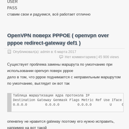
USER
PASS
ставим свои и радуемся, всё работает отлично
OpenVPN поверх PPPOE ( openvpn over
pppoe redirect-gateway def1 )
Опубликовал(а):
admin
в:
6 марта 2017
Нет комментариев
| 45 906 views
Существует проблема замены маршрута по умолчанию при
использовании openvpn поверх pppoe
дело в том, что pppoe поднимается с неправильным маршрутом
по умолчанию, выглядит он вот так
Таблица маршутизации ядра протокола IP

Destination Gateway Genmask Flags Metric Ref Use Iface

0.0.0.0         0.0.0.0         0.0.0.0         U     0  
опенвпну не нравится gateway поэтому его нужно исправить,
например на вот такой