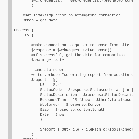
        $wc.Credential = (Get-Credential).GetNetworkCreden
        }            

    #Set TimeStamp prior to attempting connection    

    $then = get-date

    }

Process {    

    Try {

        #Make connection to gather response from site

        $response = $webRequest.GetResponse()

        #If successful, get the date for comparison

        $now = get-date         

        #Generate report

        Write-Verbose "Generating report from website conn
        $report = @{

            URL = $url

            StatusCode = $response.Statuscode -as [int]

            StatusDescription = $response.StatusDescriptio
            ResponseTime = "$(($now - $then).totalseconds)
            WebServer = $response.Server

            Size = $response.contentlength

            Date = $now

            } 

            $report | Out-File -FilePath c:\Tools\checkSer
        }
