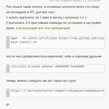
Нет комментариев
| 12 158 views
Раз пошла такая пляска, и основные читатели блога это люди
не последние в ИТ, для вас пост:
1 купить виртуалку за 1 евро в месяц (
например тут
)
2 выполнить 2-3 простейшие команды по установке и настройке
dante,
я использовал вот этот репозиторий
wget --no-check-certificate https://raw.github.com/Lozy/da
bash install.sh
после чего добавляем пользователей, себе и хорошим друзьям
/etc/init.d/sockd adduser USERNAME PASSWORD
теперь можно сообщить им вот такую вот урлу
https://t.me/socks?server=IP&port=2016&user=USER&pass=PAS
IP