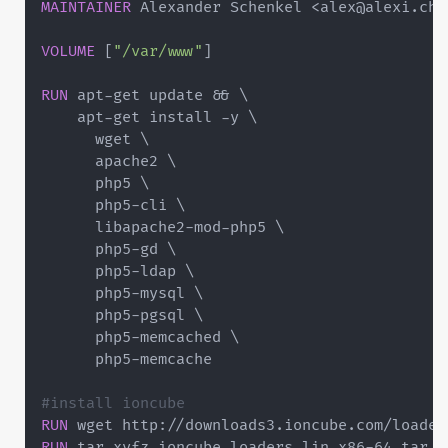
MAINTAINER
 Alexander Schenkel <alex@alexi.ch
>
VOLUME
[
"/var/www"
]
RUN
 apt
-
get update && \

    apt
-
get install 
-
y \

      wget \

      apache2 \

      php5 \

      php5
-
cli \

      libapache2
-
mod
-
php5 \

      php5
-
gd \

      php5
-
ldap \

      php5
-
mysql \

      php5
-
pgsql \

      php5
-
memcached \

      php5
-
memcache

#install ioncube
RUN
 wget http
:
//downloads3.ioncube.com/loader
RUN
 tar xvfz ioncube_loaders_lin_x86
-