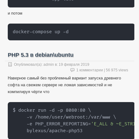
и потом
docker-compose up -d
PHP 5.3 в debian\ubuntu
Опубликовал(а):
admin
в:
19 февраля 2019
1 комментарии
| 56 975 views
Наверное самый без проблемный вариант запуска древнего
софта на свежем сервере не ломая зависимостей и не
компилируя чёрти что
$ docker run 
-
d 
-
p 8080
:
80 \

-
v /home/user/webroot
:
/var/www \

-
e PHP_ERROR_REPORTING=
'E_ALL & ~E_STRIC
     bylexus/apache
-
php53