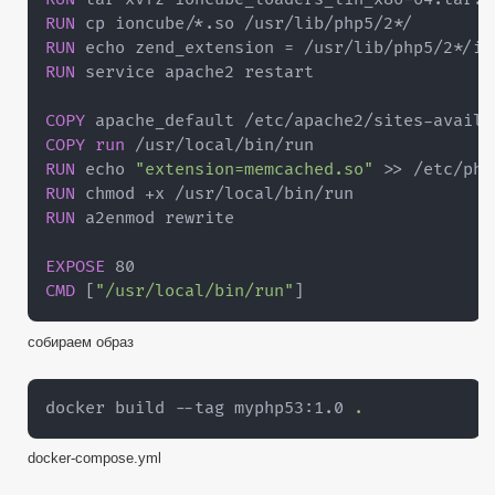
RUN
RUN
 echo zend_extension = /usr/lib/php5/2*/io
RUN
 service apache2 restart

COPY
 apache_default /etc/apache2/sites
-
COPY
run
RUN
 echo 
"extension=memcached.so"
>
>
RUN
RUN
 a2enmod rewrite

EXPOSE
CMD
[
"/usr/local/bin/run"
]
собираем образ
docker build --tag myphp53:1.0 
.
docker-compose.yml