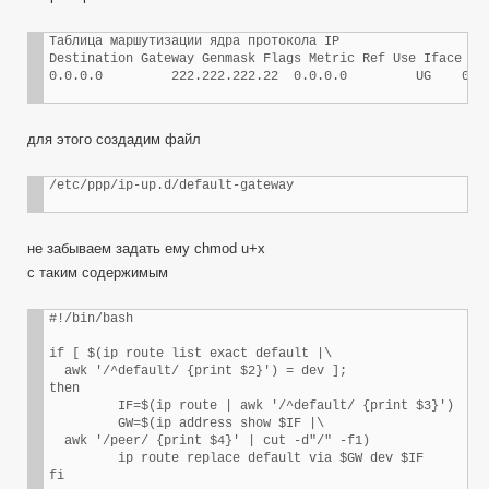
Таблица маршутизации ядра протокола IP

Destination Gateway Genmask Flags Metric Ref Use Iface

0.0.0.0         222.222.222.22  0.0.0.0         UG    0  
для этого создадим файл
/etc/ppp/ip-up.d/default-gateway
не забываем задать ему chmod u+x
с таким содержимым
#!/bin/bash

if [ $(ip route list exact default |\

  awk '/^default/ {print $2}') = dev ];

then

         IF=$(ip route | awk '/^default/ {print $3}')

         GW=$(ip address show $IF |\

  awk '/peer/ {print $4}' | cut -d"/" -f1)

         ip route replace default via $GW dev $IF

fi