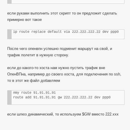
если руками выполнить этот скрипт то он предложит сделать
примерно вот такое
ip route replace default via 222.222.222.22 dev ppp0
После чего опенвпн успешно подменит маршрут на свой, и
трафик полетит в нужную сторону.
если до какого-то хоста нам нужно пустить трафик вне
ОпенВПна, например до своего хоста, для подключения по ssh,
то в этот же файл добавляем
#my route 91.91.91.91

route add 91.91.91.91 gw 222.222.222.22 dev ppp0
если шлюз динамический, то используем $GW вместо 222.ххх