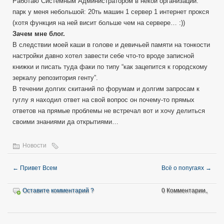
Работаю Системным Администратором в некой организации.
парк у меня небольшой: 20ть машин 1 сервер 1 интернет прокся
(хотя функция на ней висит больше чем на сервере… :))
Зачем мне блог.
В следствии моей каши в голове и девичьей памяти на тонкости
настройки давно хотел завести себе что-то вроде записной
книжки и писать туда факи по типу “как зацепится к городскому
зеркалу репозитория генту”.
В течении долгих скитаний по форумам и долгим запросам к
гуглу я находил ответ на свой вопрос он почему-то прямых
ответов на прямые проблемы не встречал вот и хочу делиться
своими знаниями да открытиями…
Новости
←
Привет Всем
Всё о попугаях
→
Оставите комментарий ?
0 Комментарии。