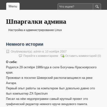
Menu
Шпаргалки админа
Настройка и администрирование Linux
Немного истории
Опубликовал(а):
admin
в: 10 ноября 2007
Перейти к комментариям
Оставить комментарий
(0)
О себе:
Родился 29 октября 1986года в селе Богучаны Красноярского
края.
Проживал в поселке Шиверский располагающимся на реке
Ангара.
Первый опыт работы за компьтером был довольно давно это
был компьютер ZX-Spectrum
Писал на нём недопрограмки самый крупный проект это
графический редактор немного круче вендового паинта.