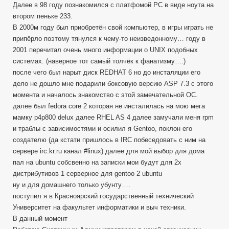
Далее в 98 году познакомился с платфомой PC в виде ноута на
втором пеньке 233.
В 2000м году был приобретён свой компьютер, в игры играть не
припёрло поэтому тянулся к чему-то неизведонному… году в
2001 перечитал очень много информации о UNIX подобных
системах. (наверное тот самый толчёк к фанатизму….)
после чего был нарыт диск REDHAT 6 но до инсталяции его
дело не дошло мне подарили боксовую версию ASP 7.3 c этого
момента и началось знакомство с этой замечательной ОС.
далее был fedora core 2 которая не инсталилась на мою мега
мамку p4p800 delux далее RHEL AS 4 далее замучали меня rpm
и траблы с зависимостями и осилил я Gentoo, поклон его
создателю (да кстати пришлось в IRC побеседовать с ним на
сервере irc.kr.ru канал #linux) далее для мой выбор для дома
пал на ubuntu собсвенно на записки мои будут для 2х
дистрибутивов 1 серверное для gentoo 2 ubuntu
ну и для домашнего только убунту….
поступил я в Красноярский государственный технический
Университет на факультет информатики и выч техники.
В данный момент