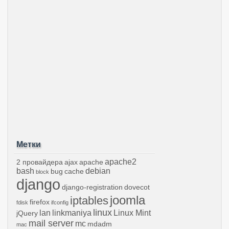
Метки
apache2
2 провайдера
ajax
apache
bash
debian
bug
cache
block
django
django-registration
dovecot
joomla
iptables
firefox
fdisk
ifconfig
linux
lan
linkmaniya
Linux Mint
jQuery
mail server
mc
mdadm
mac