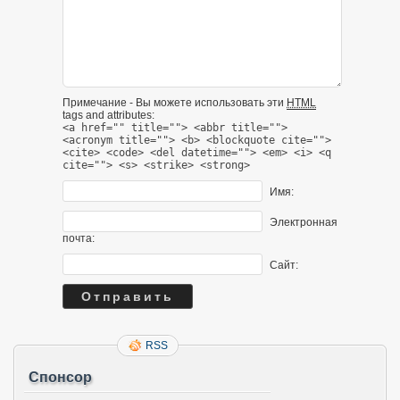
Примечание - Вы можете использовать эти
HTML
tags and attributes:
<a href="" title=""> <abbr title="">
<acronym title=""> <b> <blockquote cite="">
<cite> <code> <del datetime=""> <em> <i> <q
cite=""> <s> <strike> <strong>
Имя:
Электронная
почта:
Сайт:
RSS
Спонсор