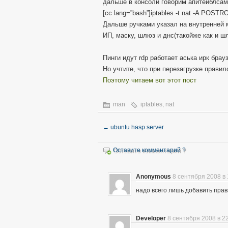
дальше в консоли говорим апитейблсам
[cc lang=”bash”]iptables -t nat -A POST
Дальше ручками указал на внутренней 
ИП, маску, шлюз и днс(такойже как и ш
Пинги идут rdp работает аська ирк брау
Но учтите, что при перезагрузке прави
Поэтому читаем вот этот пост
man
iptables
,
nat
←
ubuntu hasp server
Оставите комментарий ?
Anonymous
8 сентября 2008 в 
надо всего лишь добавить прав
Developer
8 сентября 2008 в 2