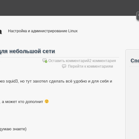
а
Настройка и администрирование Linux
для небольшой сети
Сп
8
Оставить комментарий
2 комментария
Перейти к комментариям
ез squid3, но тут захотел сделать всё удобно и для себя и
, а может кто дополнит
думаю знаете)