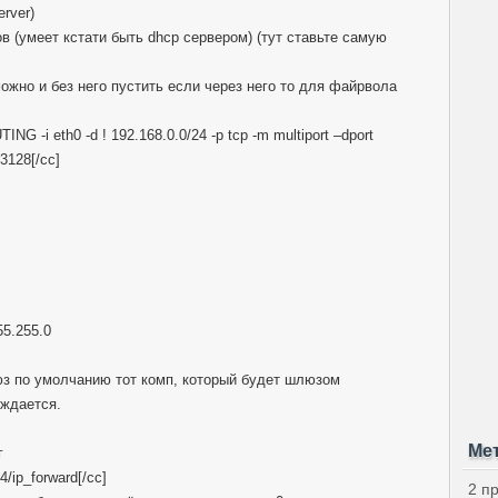
rver)
в (умеет кстати быть dhcp сервером) (тут ставьте самую
(можно и без него пустить если через него то для файрвола
ING -i eth0 -d ! 192.168.0.0/24 -p tcp -m multiport –dport
3128[/cc]
55.255.0
з по умолчанию тот комп, который будет шлюзом
уждается.
Ме
г
4/ip_forward[/cc]
2 п