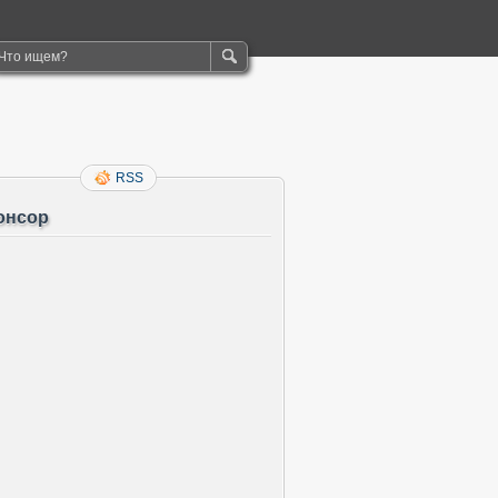
RSS
онсор