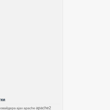
тки
apache2
ровайдера
ajax
apache