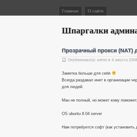
Главная
О сайте
Шпаргалки админ
Прозрачный прокси (NAT) 
Опубликовал(а):
admin
в: 6 августа 200
Заметка больше для себя
Всегда раздавал инет в организации чер
для людей.
Ман не полный, но может кому поможет
OS ubuntu 8.04 server
Нам потребуется софт (как установить 