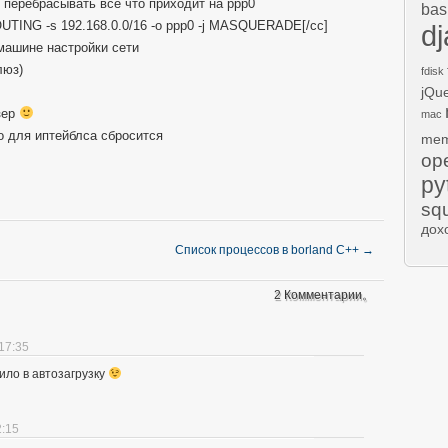
 перебрасывать всё что приходит на ppp0
bas
ROUTING -s 192.168.0.0/16 -o ppp0 -j MASQUERADE[/cc]
d
машине настройки сети
люз)
fdisk
jQu
зер
mac
ло для иптейблса сбросится
mem
op
py
sq
дох
Список процессов в borland C++
→
2 Комментарии。
17:35
ило в автозагрузку
2:15