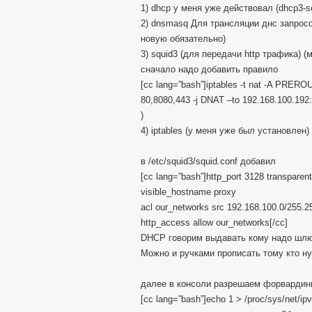
1) dhcp у меня уже действовал (dhcp3-se
2) dnsmasq Для трансляции днс запросо
новую обязательно)
3) squid3 (для передачи http трафика) 
сначало надо добавить правило
[cc lang=”bash”]iptables -t nat -A PREROUT
80,8080,443 -j DNAT –to 192.168.100.192:
)
4) iptables (у меня уже был установлен)
в /etc/squid3/squid.conf добавил
[cc lang=”bash”]http_port 3128 transparent
visible_hostname proxy
acl our_networks src 192.168.100.0/255.2
http_access allow our_networks[/cc]
DHCP говорим выдавать кому надо шлю
Можно и ручками прописать тому кто н
далее в консоли разрешаем форвардин
[cc lang=”bash”]echo 1 > /proc/sys/net/ipv