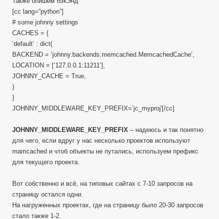
Также опишем бэкЭнд
[cc lang=”python”]
# some johnny settings
CACHES = {
‘default’ : dict(
BACKEND = ‘johnny.backends.memcached.MemcachedCache’,
LOCATION = [‘127.0.0.1:11211’],
JOHNNY_CACHE = True,
)
}
JOHNNY_MIDDLEWARE_KEY_PREFIX=’jc_myproj'[/cc]
JOHNNY_MIDDLEWARE_KEY_PREFIX
– надеюсь и так понятно
для чего, если вдруг у нас несколько проектов используют
mamcached и чтоб объекты не путались, используем префикс
для текущего проекта.
Вот собственно и всё, на типовых сайтах с 7-10 запросов на
страницу остался одни.
На нагруженных проектах, где на страницу было 20-30 запросов
стало также 1-2.