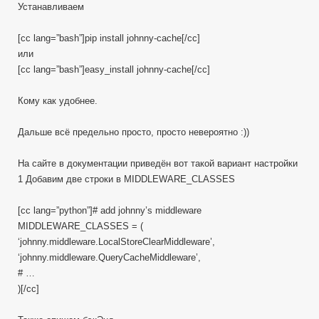
Устанавливаем
[cc lang=”bash”]pip install johnny-cache[/cc]
или
[cc lang=”bash”]easy_install johnny-cache[/cc]
Кому как удобнее.
Дальше всё предельно просто, просто невероятно :))
На сайте в документации приведён вот такой вариант настройки
1 Добавим две строки в MIDDLEWARE_CLASSES
[cc lang=”python”]# add johnny’s middleware
MIDDLEWARE_CLASSES = (
‘johnny.middleware.LocalStoreClearMiddleware’,
‘johnny.middleware.QueryCacheMiddleware’,
# …
)[/cc]