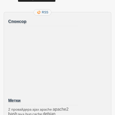
RSS
Спонсор
Метки
apache2
2 провайдера
ajax
apache
bash
debian
bug
cache
block