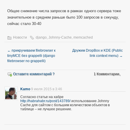
Общее снижение числа запросов в рамках одного сервера тоже
значительное в среднем раньше было 100 запросов в секунду,
сейчас стало 30-40
Новости
django
,
Johnny-Cache
,
memcached
←
прикручиваем filebrowser к
Дружим DropBox и KDE (Public
tinyMCE без grappelli (django
link context menu)
→
filebrowser no grappelli)
Оставите комментарий ?
1 Комментарии。
Kamo
9 июля 2015 в 3:46
Согласно статье на хабре
http://habrahabr.ru/post/143789/
использование Johnny
Cache для сайтом с большим количеством объектов в
таблице – не лучшее решение.