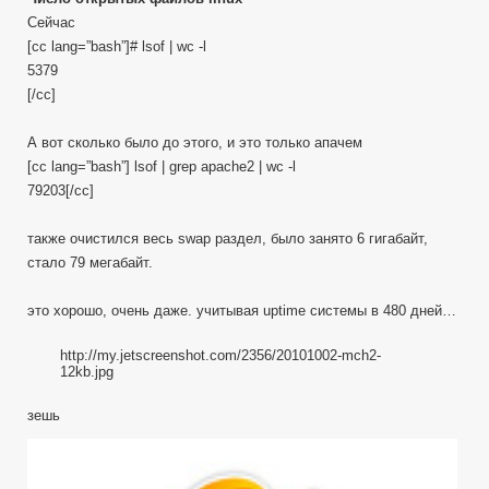
Сейчас
[cc lang=”bash”]# lsof | wc -l
5379
[/cc]
А вот сколько было до этого, и это только апачем
[cc lang=”bash”] lsof | grep apache2 | wc -l
79203[/cc]
также очистился весь swap раздел, было занято 6 гигабайт,
стало 79 мегабайт.
это хорошо, очень даже. учитывая uptime системы в 480 дней…
http://my.jetscreenshot.com/2356/20101002-mch2-
12kb.jpg
зешь