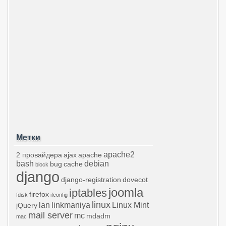
Метки
apache2
2 провайдера
ajax
apache
bash
debian
bug
cache
block
django
django-registration
dovecot
joomla
iptables
firefox
fdisk
ifconfig
linux
lan
linkmaniya
Linux Mint
jQuery
mail server
mc
mdadm
mac