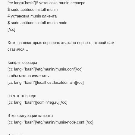
[cc lang=”bash”]# установка munin сервера
$ sudo aptitude install munin
# установка munin клиента
$ sudo aptitude install munin-node
[/cc]
Хотя на некоторых серверах хватало первого, второй сам
ставился…
Конфиг сервера
[cc lang=”bash”]/etc/munin/munin.conf[/cc]
в нём можно изменить
[cc lang=”bash”][localhost.localdomain][/cc]
на что-то вроде
[cc lang=”bash”][odmin4eg.ru][/cc]
В конфигурации клиента
[cc lang=”bash”]/etc/munin/munin-node.conf [/cc]