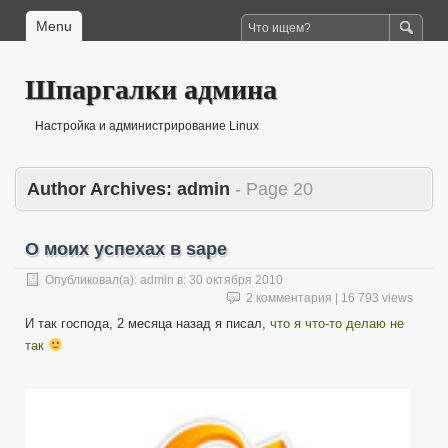
Menu
Шпаргалки админа
Настройка и администрирование Linux
Author Archives:
admin
- Page 20
О моих успехах в sape
Опубликовал(а):
admin
в:
30 октября 2010
2 комментария
| 16 793 views
И так господа, 2 месяца назад я писал,
что я что-то делаю не
так