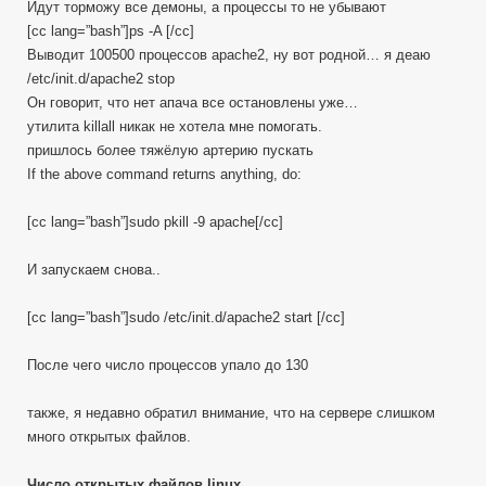
Идут торможу все демоны, а процессы то не убывают
[cc lang=”bash”]ps -A [/cc]
Выводит 100500 процессов apache2, ну вот родной… я деаю
/etc/init.d/apache2 stop
Он говорит, что нет апача все остановлены уже…
утилита killall никак не хотела мне помогать.
пришлось более тяжёлую артерию пускать
If the above command returns anything, do:
[cc lang=”bash”]sudo pkill -9 apache[/cc]
И запускаем снова..
[cc lang=”bash”]sudo /etc/init.d/apache2 start [/cc]
После чего число процессов упало до 130
также, я недавно обратил внимание, что на сервере слишком
много открытых файлов.
Число открытых файлов linux