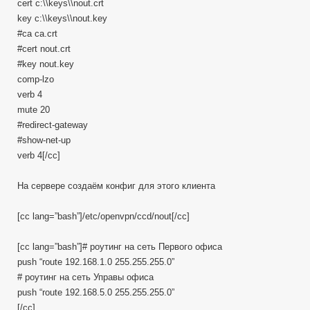
cert c:\\keys\\nout.crt
key c:\\keys\\nout.key
#ca ca.crt
#cert nout.crt
#key nout.key
comp-lzo
verb 4
mute 20
#redirect-gateway
#show-net-up
verb 4[/cc]
На сервере создаём конфиг для этого клиента
[cc lang=”bash”]/etc/openvpn/ccd/nout[/cc]
[cc lang=”bash”]# роутинг на сеть Первого офиса
push “route 192.168.1.0 255.255.255.0”
# роутинг на сеть Управы офиса
push “route 192.168.5.0 255.255.255.0”
[/cc]