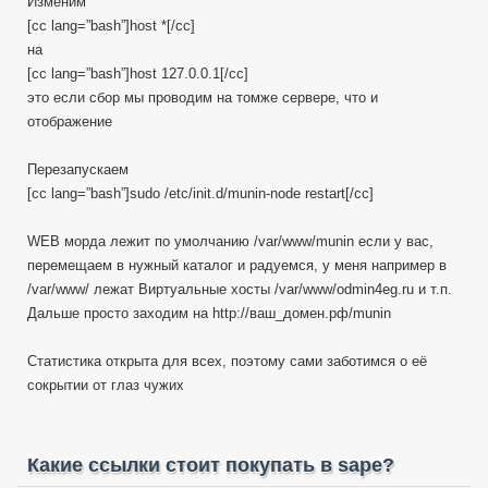
Изменим
[cc lang=”bash”]host *[/cc]
на
[cc lang=”bash”]host 127.0.0.1[/cc]
это если сбор мы проводим на томже сервере, что и
отображение
Перезапускаем
[cc lang=”bash”]sudo /etc/init.d/munin-node restart[/cc]
WEB морда лежит по умолчанию /var/www/munin если у вас,
перемещаем в нужный каталог и радуемся, у меня например в
/var/www/ лежат Виртуальные хосты /var/www/odmin4eg.ru и т.п.
Дальше просто заходим на http://ваш_домен.рф/munin
Статистика открыта для всех, поэтому сами заботимся о её
сокрытии от глаз чужих
Какие ссылки стоит покупать в sape?