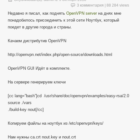
3 комментария
| 88 284 views
Недавно я писал, как поднять
OpenVPN server
на днях мне
понадобилось присоединить к этой сети Ноутбук, который
поедет в другие города и страны.
Качаем дистрибутив OpenVPN
http://openvpn.net/index.php/open-source/downloads.html
OpenVPN GUI Идёт в комплекте.
На сервере генерируем ключи
[cc lang=”bash”]cd /usr/share/doc/openvpn/examples/easy-rsa/2.0
source ./vars
./build-key nout[/cc]
Копируем файлы на ноутбук из /etc/openvpn/keys/
Нам нужны ca.crt nout.key и nout.crt