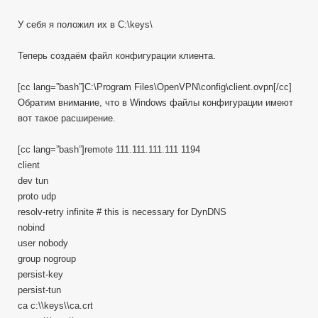
У себя я положил их в C:\keys\
Теперь создаём файл конфигурации клиента.
[cc lang=”bash”]C:\Program Files\OpenVPN\config\client.ovpn[/cc]
Обратим внимание, что в Windows файлы конфигурации имеют
вот такое расширение.
[cc lang=”bash”]remote 111.111.111.111 1194
client
dev tun
proto udp
resolv-retry infinite # this is necessary for DynDNS
nobind
user nobody
group nogroup
persist-key
persist-tun
ca c:\\keys\\ca.crt