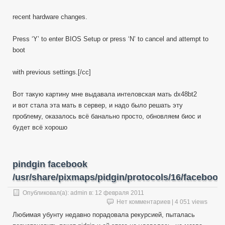
recent hardware changes.
Press ‘Y’ to enter BIOS Setup or press ‘N’ to cancel and attempt to
boot
with previous settings.[/cc]
Вот такую картину мне выдавала интеловская мать dx48bt2
и вот стала эта мать в сервер, и надо было решать эту
проблему, оказалось всё банально просто, обновляем биос и
будет всё хорошо
pindgin facebook
/usr/share/pixmaps/pidgin/protocols/16/facebook
Опубликовал(а):
admin
в:
12 февраля 2011
Нет комментариев
| 4 051 views
Любимая убунту недавно порадовала рекурсией, пыталась