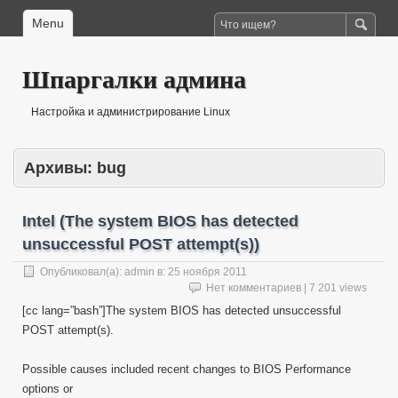
Menu
Шпаргалки админа
Настройка и администрирование Linux
Архивы:
bug
Intel (The system BIOS has detected
unsuccessful POST attempt(s))
Опубликовал(а):
admin
в:
25 ноября 2011
Нет комментариев
| 7 201 views
[cc lang=”bash”]The system BIOS has detected unsuccessful
POST attempt(s).
Possible causes included recent changes to BIOS Performance
options or