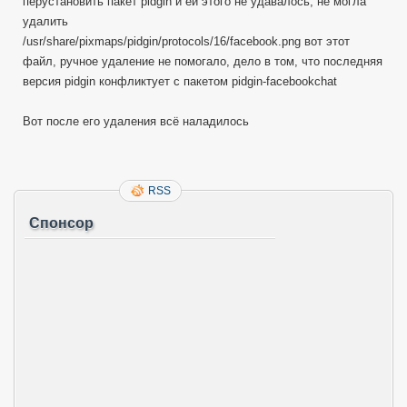
перустановить пакет pidgin и ей этого не удавалось, не могла
удалить
/usr/share/pixmaps/pidgin/protocols/16/facebook.png вот этот
файл, ручное удаление не помогало, дело в том, что последняя
версия pidgin конфликтует с пакетом pidgin-facebookchat
Вот после его удаления всё наладилось
RSS
Спонсор