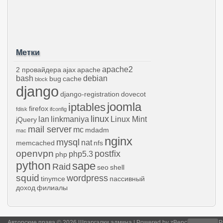
Метки
apache2
2 провайдера
ajax
apache
bash
debian
bug
cache
block
django
django-registration
dovecot
joomla
iptables
firefox
fdisk
ifconfig
linux
lan
linkmaniya
Linux Mint
jQuery
mail server
mc
mdadm
mac
nginx
mysql
nat
memcached
nfs
openvpn
postfix
php5.3
php
python
sape
Raid
seo
shell
squid
wordpress
tinymce
пассивный
доход
филиалы
Авторские права © 2026 Шпаргалки админа | Powered by
zBench
and
WordP