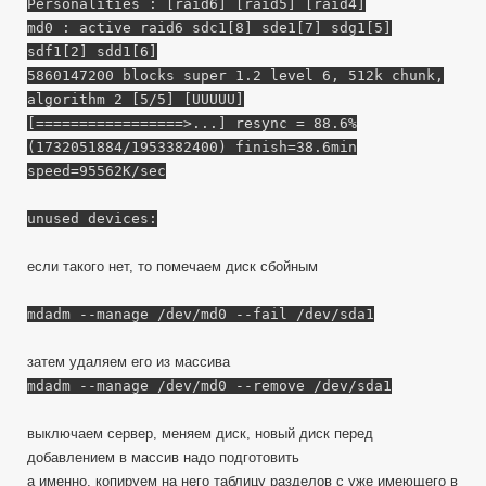
Personalities : [raid6] [raid5] [raid4]
md0 : active raid6 sdc1[8] sde1[7] sdg1[5]
sdf1[2] sdd1[6]
5860147200 blocks super 1.2 level 6, 512k chunk,
algorithm 2 [5/5] [UUUUU]
[=================>...] resync = 88.6%
(1732051884/1953382400) finish=38.6min
speed=95562K/sec
unused devices:
если такого нет, то помечаем диск сбойным
mdadm --manage /dev/md0 --fail /dev/sda1
затем удаляем его из массива
mdadm --manage /dev/md0 --remove /dev/sda1
выключаем сервер, меняем диск, новый диск перед
добавлением в массив надо подготовить
а именно, копируем на него таблицу разделов с уже имеющего в