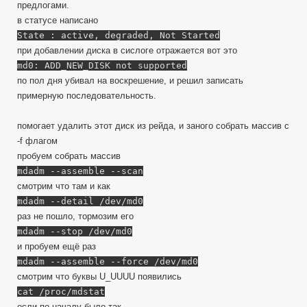
предлогами.
в статусе написано
State : active, degraded, Not Started
при добавлении диска в сислоге отражается вот это
md0: ADD_NEW_DISK not supported
по пол дня убивал на воскрешение, и решил записать
примерную последовательность.
помогает удалить этот диск из рейда, и заного собрать массив с
-f флагом
пробуем собрать массив
mdadm --assemble --scan
смотрим что там и как
mdadm --detail /dev/md0
раз не пошло, тормозим его
mdadm --stop /dev/md0
и пробуем ещё раз
mdadm --assemble --force /dev/md0
смотрим что буквы U_UUUU появились
cat /proc/mdstat
если по началу было так