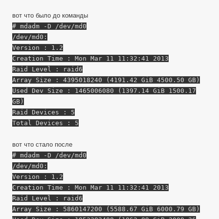
вот что было до команды
# mdadm -D /dev/md0
/dev/md0:
Version : 1.2
Creation Time : Mon Mar 11 11:32:41 2013
Raid Level : raid6
Array Size : 4395018240 (4191.42 GiB 4500.50 GB)
Used Dev Size : 1465006080 (1397.14 GiB 1500.17
GB)
Raid Devices : 5
Total Devices : 5
вот что стало после
# mdadm -D /dev/md0
/dev/md0:
Version : 1.2
Creation Time : Mon Mar 11 11:32:41 2013
Raid Level : raid6
Array Size : 5860147200 (5588.67 GiB 6000.79 GB)