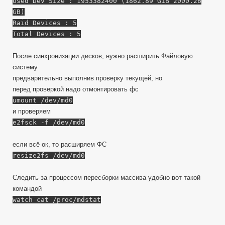
Used Dev Size : 1953382400 (1862.89 GiB 2000.26
GB)
Raid Devices : 5
Total Devices : 5
После синхронизации дисков, нужно расширить Файловую
систему
предварительно выполнив проверку текущей, но
перед проверкой надо отмонтировать фс
umount /dev/md0
и проверяем
e2fsck -f /dev/md0
если всё ок, то расширяем ФС
resize2fs /dev/md0
Следить за процессом пересборки массива удобно вот такой
командой
watch cat /proc/mdstat