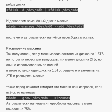
рейде диска
sfdisk -d /dev/sdb | sfdisk /dev/sda
И добавляем заменённый диск в массив
mdadm --manage /dev/md0 --add /dev/sda1
после чего автоматически начнётся пересборка массива.
Расширение массива
Так получилось, что у меня массив состоял из дисков по 1.5ТБ
но потом их перестали выпускать, и я менял диски на 2ТБ, но
они не использовались по полной…
в итоге остался один диск на 1.5ТБ, решено его заменить на
2ТБ и расширить массив.
также перед началом смотрим что массив наш исправен, если
всё ок то начинаем
mdadm --grow /dev/md0 --size=max
Автоматически начинается пересборка массива, у меня
началась с 75%