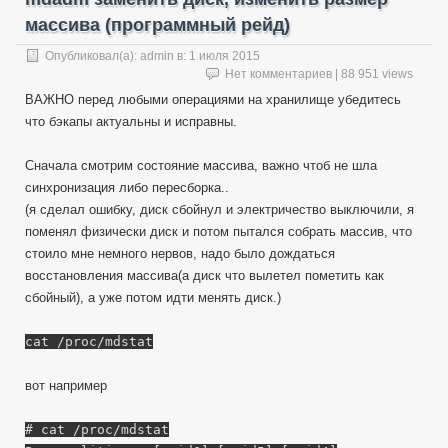
массива (программный рейд)
Опубликовал(а):
admin
в:
1 июля 2015
Нет комментариев
| 88 951 views
ВАЖНО перед любыми операциями на хранилище убедитесь
что бэкапы актуальны и исправны.
Сначала смотрим состояние массива, важно чтоб не шла
синхронизация либо пересборка..
(я сделал ошибку, диск сбойнул и электричество выключили, я
поменял физически диск и потом пытался собрать массив, что
стоило мне немного нервов, надо было дождаться
восстановления массива(а диск что вылетел пометить как
сбойный), а уже потом идти менять диск.)
cat /proc/mdstat
вот например
# cat /proc/mdstat