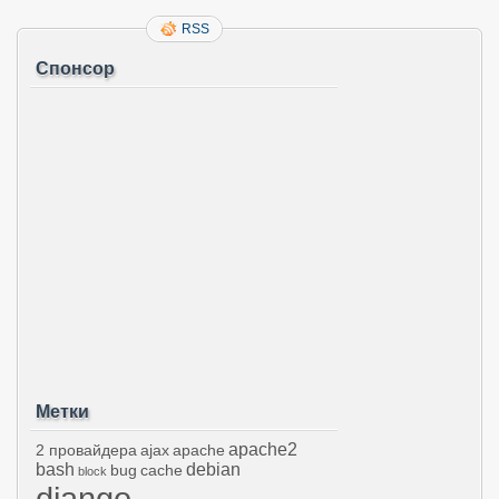
RSS
Спонсор
Метки
apache2
2 провайдера
ajax
apache
bash
debian
bug
cache
block
django