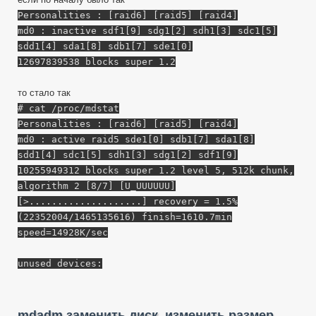
Personalities : [raid6] [raid5] [raid4]
md0 : inactive sdf1[9] sdg1[2] sdh1[3] sdc1[5]
sdd1[4] sda1[8] sdb1[7] sde1[0]
12697839538 blocks super 1.2
то стало так
# cat /proc/mdstat
Personalities : [raid6] [raid5] [raid4]
md0 : active raid5 sde1[0] sdb1[7] sda1[8]
sdd1[4] sdc1[5] sdh1[3] sdg1[2] sdf1[9]
10255949312 blocks super 1.2 level 5, 512k chunk,
algorithm 2 [8/7] [U_UUUUUU]
[>....................] recovery = 1.5%
(22352004/1465135616) finish=1610.7min
speed=14928K/sec
unused devices:
mdadm заменить диск, изменить размер