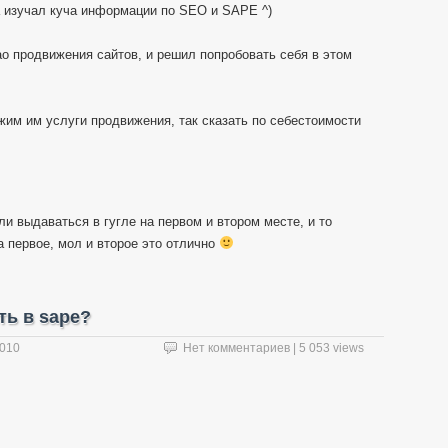
а изучал куча информации по SEO и SAPE ^)
ао продвижения сайтов, и решил попробовать себя в этом
жим им услуги продвижения, так сказать по себестоимости
и выдаваться в гугле на первом и втором месте, и то
а первое, мол и второе это отлично
ть в sape?
2010
Нет комментариев
| 5 053 views