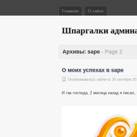
Главная
О сайте
Шпаргалки админ
Архивы:
sape
- Page 2
О моих успехах в sape
Опубликовал(а):
admin
в:
30 октября 20
И так господа, 2 месяца назад я писал,