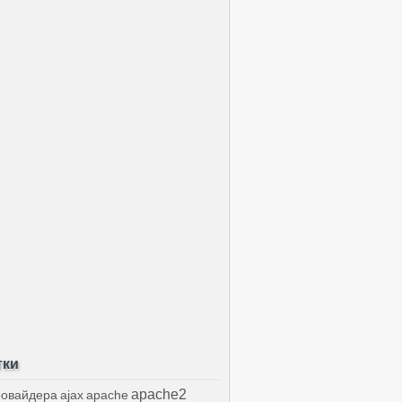
тки
apache2
ровайдера
ajax
apache