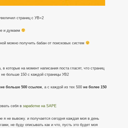
увеличил страниц с УВ=2
ие и думаем
вной можно получить бабан от поисковых систем
, в которые на момент написания поста гласят, что страниц
3 не больше 150 с каждой страницы УВ2
ь
не больше 500 ссылок
, а с каждой из тех 500
не более 150
бовать себя в
заработке на SAPE
pe я не вывожу. и получается сегодня каждая моя в день
гами, не буду описывать как и что, пусть это будет моя