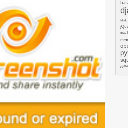
bas
d
fdisk
jQu
mac
mem
op
py
sq
дох