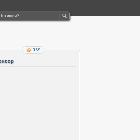
RSS
онсор