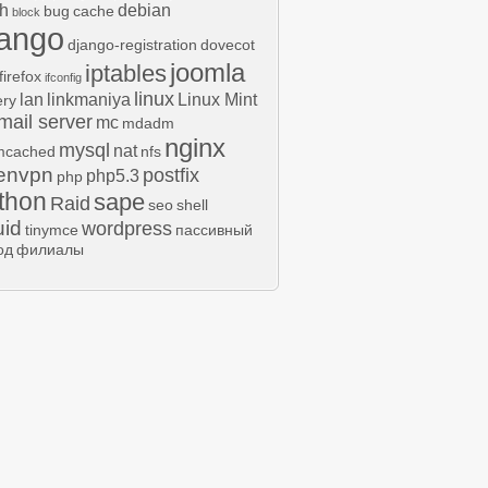
h
debian
bug
cache
block
jango
django-registration
dovecot
joomla
iptables
firefox
ifconfig
linux
lan
linkmaniya
Linux Mint
ery
mail server
mc
mdadm
nginx
mysql
nat
cached
nfs
envpn
postfix
php5.3
php
thon
sape
Raid
seo
shell
uid
wordpress
tinymce
пассивный
од
филиалы