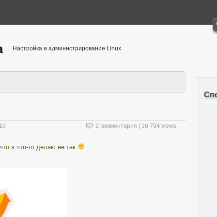
а
Настройка и администрирование Linux
Сп
10
2 комментария
| 16 794 views
что я что-то делаю не так