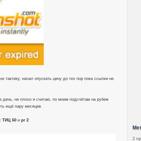
ю тактику, начал опускать цену до тех пор пока ссылки не
в день, не плохо я считаю, по моим подсчётам на рубеж
ыть ещё пару месяцев.
 с
ТИЦ 60
и
pr 2
Ме
2 п