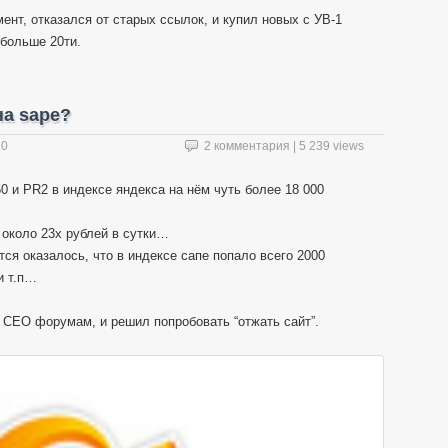
ент, отказался от старых ссылок, и купил новых с УВ-1
 больше 20ти.
на sape?
10
2 комментария
| 5 239 views
60 и PR2 в индексе яндекса на нём чуть более 18 000
 около 23х рублей в сутки…
ется оказалось, что в индексе сапе попало всего 2000
и т.п…
 СЕО форумам, и решил попробовать “отжать сайт”.