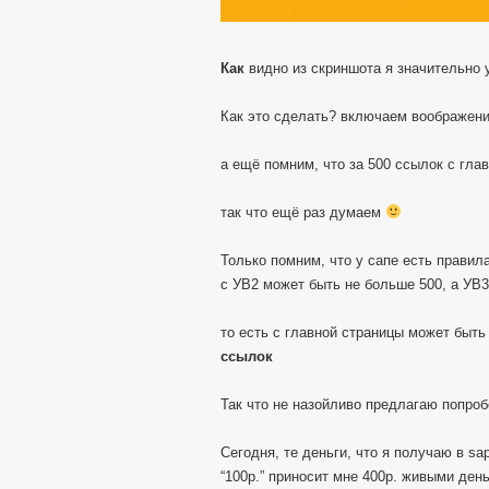
Как
видно из скриншота я значительно 
Как это сделать? включаем воображен
а ещё помним, что за 500 ссылок с гла
так что ещё раз думаем
Только помним, что у сапе есть правила
с УВ2 может быть не больше 500, а УВ
то есть с главной страницы может быт
ссылок
Так что не назойливо предлагаю попро
Сегодня, те деньги, что я получаю в sa
“100р.” приносит мне 400р. живыми день