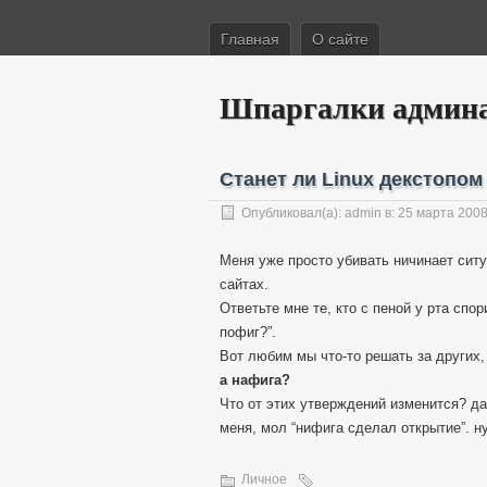
Главная
О сайте
Шпаргалки админ
Станет ли Linux декстопом
Опубликовал(а):
admin
в: 25 марта 200
Меня уже просто убивать ничинает ситу
сайтах.
Ответьте мне те, кто с пеной у рта спор
пофиг?”.
Вот любим мы что-то решать за других,
а нафига?
Что от этих утверждений изменится? да
меня, мол “нифига сделал открытие”. ну
Личное