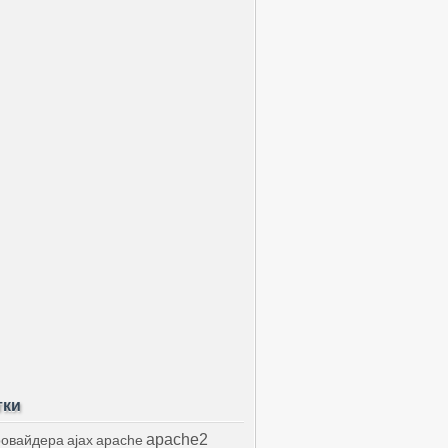
тки
apache2
ровайдера
ajax
apache