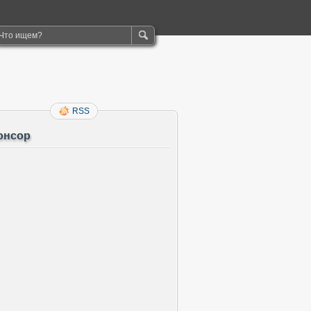
RSS
онсор