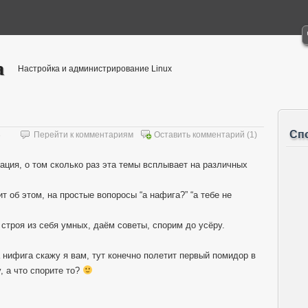
а
Настройка и администрирование Linux
Сп
8
Перейти к комментариям
Оставить комментарий
(1)
ация, о том сколько раз эта темы всплывает на различных
ит об этом, на простые вопоросы “а нафига?” “а тебе не
 строя из себя умных, даём советы, спорим до усёру.
 нифига скажу я вам, тут конечно полетит первый помидор в
, а что спорите то?