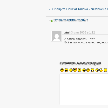
←
О защите Linux от взлома или как меня
Оставите комментарий ?
xtuh
3 мая 2009 в 1:12
А зачем спорить – то?
Всё и так ясно. в качестве деск
Оставить комментарий