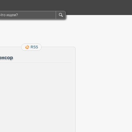
RSS
онсор