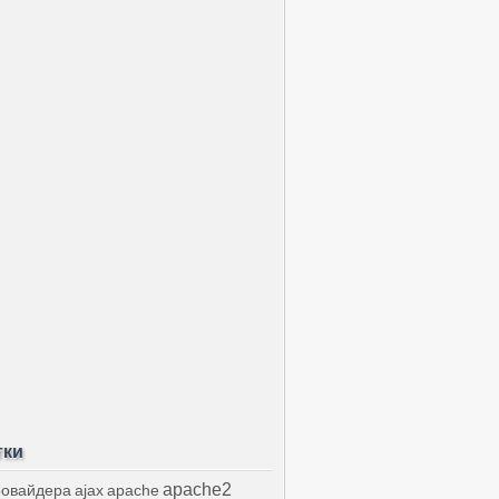
тки
apache2
ровайдера
ajax
apache