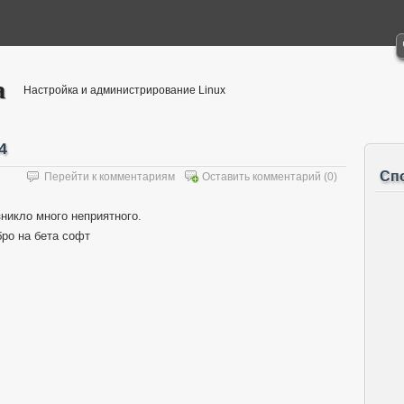
а
Настройка и администрирование Linux
4
Сп
Перейти к комментариям
Оставить комментарий
(0)
зникло много неприятного.
бро на бета софт