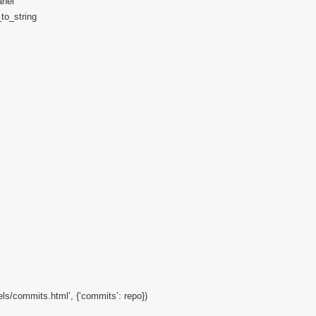
anel
to_string
els/commits.html’, {‘commits’: repo})