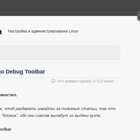
а
Настройка и администрирование Linux
o Debug Toolbar
Нет комментариев
| 6 513 views
зместил.
ре, чтоб раздавать инвайты за полезные статьи, так что
“бложик”, ибо они совсем выпадут из выдачи гугла.
oolbar