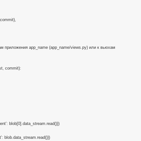
_commit),
м приложения app_name (app_name/views.py) или к вьюхам
t, commit):
ent’: blob[0].data_stream.read()})
’: blob.data_stream.read()})