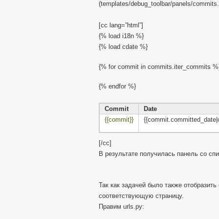
(templates/debug_toolbar/panels/commit
[cc lang=”html”]
{% load i18n %}
{% load cdate %}
{% for commit in commits.iter_commits %
{% endfor %}
Commit
Date
{{commit}}
{{commit.committed_date|
[/cc]
В результате получилась панель со сп
Так как задачей было также отобразить
соответствующую страницу.
Правим urls.py: