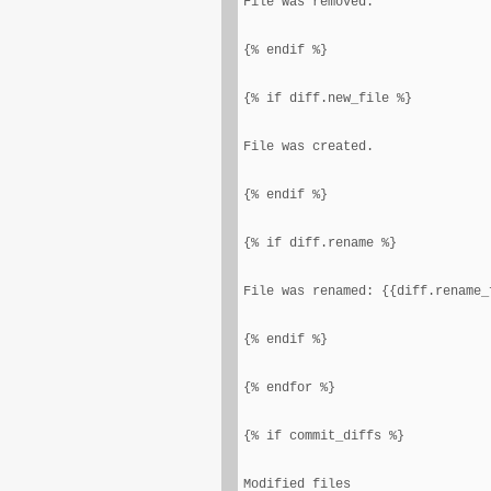
File was removed.
{% endif %}
{% if diff.new_file %}
File was created.
{% endif %}
{% if diff.rename %}
File was renamed: {{diff.rename_
{% endif %}
{% endfor %}
{% if commit_diffs %}
Modified files