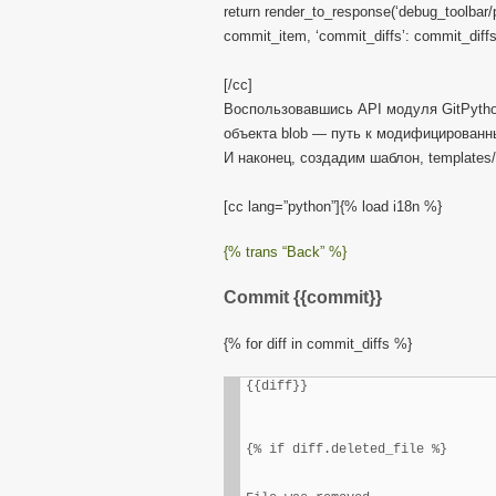
return render_to_response(‘debug_toolbar/
commit_item, ‘commit_diffs’: commit_diffs
[/cc]
Воспользовавшись API модуля GitPytho
объекта blob — путь к модифицированн
И наконец, создадим шаблон, templates/
[cc lang=”python”]{% load i18n %}
{% trans “Back” %}
Commit {{commit}}
{% for diff in commit_diffs %}
{{diff}}
{% if diff.deleted_file %}