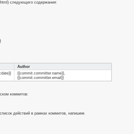
s.html) следующего содержания:
}
Author
cdate}}
{{commit.committer.name}},
{{commit.committer.email}}
иском коммитов:
 список действий в рамках коммитов, напишем