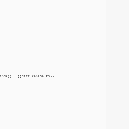
from}} → {{diff.rename_to}}