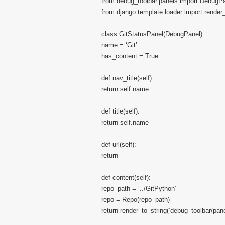
from debug_toolbar.panels import DebugP
from django.template.loader import render_
class GitStatusPanel(DebugPanel):
name = ‘Git’
has_content = True
def nav_title(self):
return self.name
def title(self):
return self.name
def url(self):
return ”
def content(self):
repo_path = ‘../GitPython’
repo = Repo(repo_path)
return render_to_string(‘debug_toolbar/pan