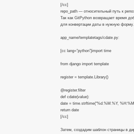
[/cc]
repo_path — относительный путь к репо
Так как GitPython возвращает время до
для конвертации даты в нужную форму.
app_name/templatetags/cdate.py:
[cc lang=”python”]import time
from django import template
register = template.Library()
@register.filter
def cdate(value):
date = time.strftime(“%d.%M.%Y, %H:%M:%
return date
[/cc]
Затем, создадим шаблон страницы в д