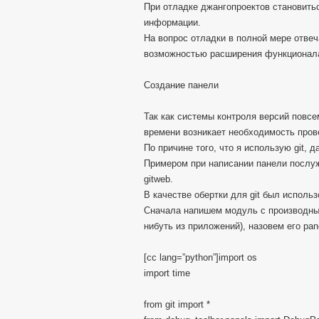
При отладке джангопроектов становить
информации.
На вопрос отладки в полной мере отвеч
возможностью расширения функционала
Создание панели
Так как системы контроля версий повсе
времени возникает необходимость прове
По причине того, что я использую git, 
Примером при написании панели послуж
gitweb.
В качестве обертки для git был использ
Сначала напишем модуль с производным
нибуть из приложений), назовем его pan
[cc lang=”python”]import os
import time
from git import *