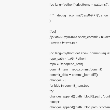
[cc lang=”python”]urlpatterns = patterns(”,
…
(r’^__debug__/commit/([a-z0-9]+)$’, show
)
[/cc]
Добавим функцию show_commit к вьюха
проекта (views.py):
[cc lang=”python”]def show_commit(reques
repo_path = ‘../GitPython’
repo = Repo(repo_path)
commit_item = repo.commit(commit)
commit_diffs = commit_item.diff()
changes = []
for blob in commit_item.tree:
try:
changes.append({‘path’: blob[0].path, ‘cont
except:
changes.append({‘path’: blob.path, ‘content