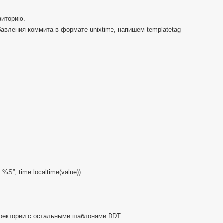
зиторию.
бавления коммита в формате unixtime, напишем templatetag
S”, time.localtime(value))
иректории с остальными шаблонами DDT