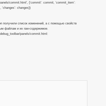
panels/commit.html’, {‘commit’: commit, ‘commit_item’:
, ‘changes’: changes})
n получили список изменений, а с помощью свойств
ым файлам и их raw-содержимое.
debug_toolbar/panels/commit.html: