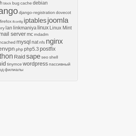
h
debian
bug
cache
block
jango
django-registration
dovecot
joomla
iptables
firefox
ifconfig
linux
lan
linkmaniya
Linux Mint
ery
mail server
mc
mdadm
nginx
mysql
nat
cached
nfs
envpn
postfix
php5.3
php
thon
sape
Raid
seo
shell
uid
wordpress
tinymce
пассивный
од
филиалы