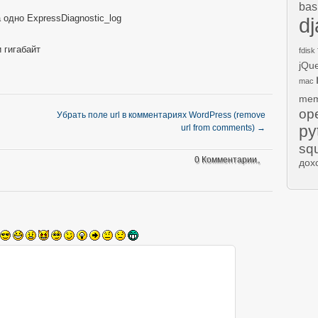
bas
 одно ExpressDiagnostic_log
d
 гигабайт
fdisk
jQu
mac
mem
op
Убрать поле url в комментариях WordPress (remove
py
url from comments)
→
sq
0 Комментарии。
дох