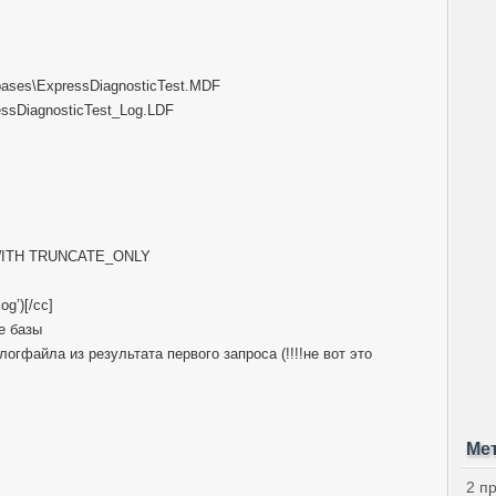
abases\ExpressDiagnosticTest.MDF
essDiagnosticTest_Log.LDF
 WITH TRUNCATE_ONLY
g’)[/cc]
е базы
логфайла из результата первого запроса (!!!!не вот это
Ме
2 п