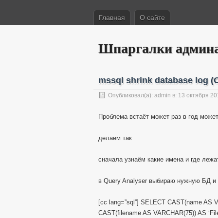
Главная
О сайте
Шпаргалки админ
mssql shrink database log 
Опубликовал(а):
admin
в: 13 октября 20
Проблема встаёт может раз в год может
делаем так
сначала узнаём какие имена и где лежа
в Query Analyser выбираю нужную БД и
[cc lang=”sql”] SELECT CAST(name AS 
CAST(filename AS VARCHAR(75)) AS ‘Fil