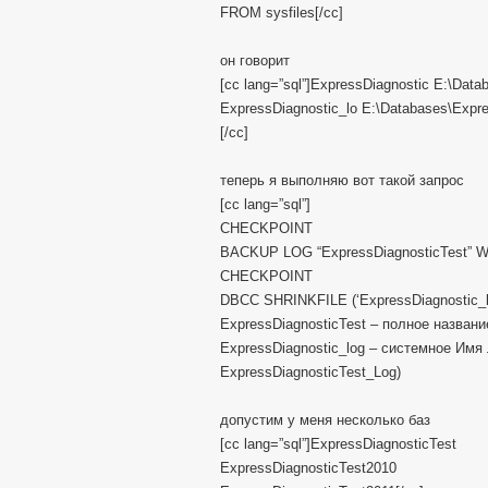
FROM sysfiles[/cc]
он говорит
[cc lang=”sql”]ExpressDiagnostic E:\Dat
ExpressDiagnostic_lo E:\Databases\Expr
[/cc]
теперь я выполняю вот такой запрос
[cc lang=”sql”]
CHECKPOINT
BACKUP LOG “ExpressDiagnosticTest”
CHECKPOINT
DBCC SHRINKFILE (‘ExpressDiagnostic_lo
ExpressDiagnosticTest – полное названи
ExpressDiagnostic_log – системное Имя 
ExpressDiagnosticTest_Log)
допустим у меня несколько баз
[cc lang=”sql”]ExpressDiagnosticTest
ExpressDiagnosticTest2010