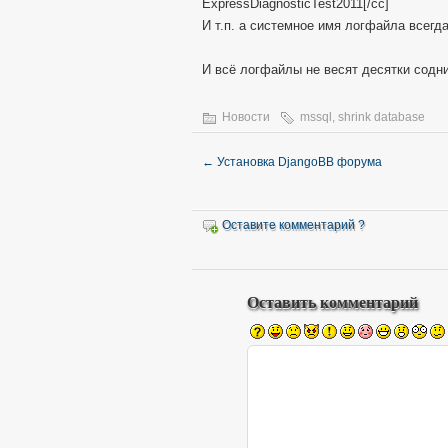
ExpressDiagnosticTest2011[/cc]
И т.п. а системное имя логфайла всегда
И всё логфайлы не весят десятки содни
Новости
mssql
,
shrink database
←
Установка DjangoBB форума
Оставите комментарий ?
Оставить комментарий