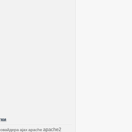
тки
apache2
ровайдера
ajax
apache