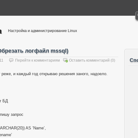
а
Настройка и администрирование Linux
(Обрезать логфайл mssql)
Сп
11
Перейти к комментариям
Оставить комментарий
(0)
 реже, и каждый год открываю решения заного, надоело.
т БД
 пишу запрос
VARCHAR(20)) AS ‘Name’,
ename’