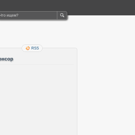
RSS
онсор