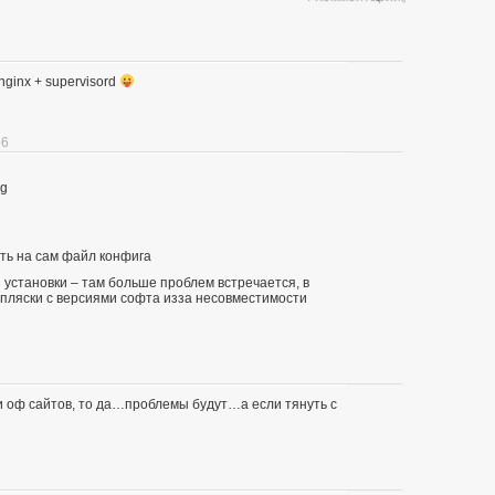
 nginx + supervisord
56
pg
ить на сам файл конфига
 установки – там больше проблем встречается, в
 пляски с версиями софта изза несовместимости
ли оф сайтов, то да…проблемы будут…а если тянуть с