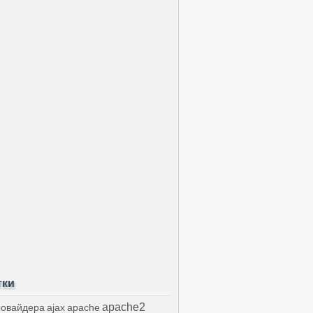
тки
apache2
ровайдера
ajax
apache