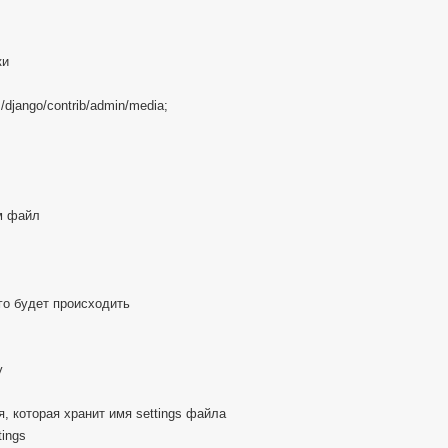
ки
es/django/contrib/admin/media;
м файл
го будет происходить
у
 которая хранит имя settings файла
ings