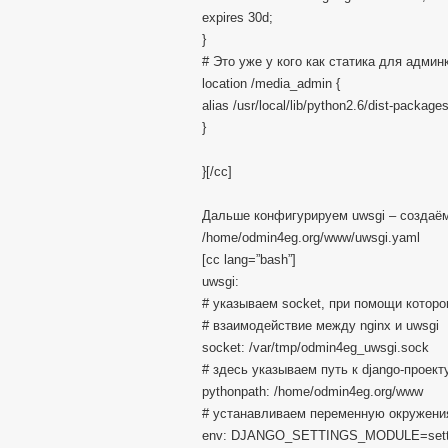
expires 30d;
}
# Это уже у кого как статика для админ
location /media_admin {
alias /usr/local/lib/python2.6/dist-packag
}
}[/cc]
Дальше конфигурируем uwsgi – создаё
/home/odmin4eg.org/www/uwsgi.yaml
[cc lang=”bash”]
uwsgi:
# указываем socket, при помощи которо
# взаимодействие между nginx и uwsgi
socket: /var/tmp/odmin4eg_uwsgi.sock
# здесь указываем путь к django-проект
pythonpath: /home/odmin4eg.org/www
# устанавливаем переменную окружения,
env: DJANGO_SETTINGS_MODULE=sett