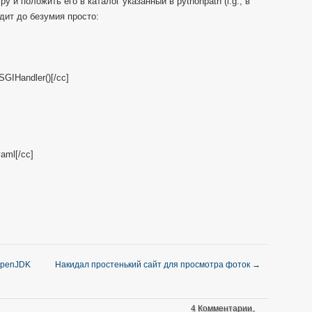
y и положить его в каталог указанный в pythonpath (i.g., в
дит до безумия просто:
SGIHandler()[/cc]
aml[/cc]
OpenJDK
Накидал простенький сайт для просмотра фоток
→
4 Комментарии。