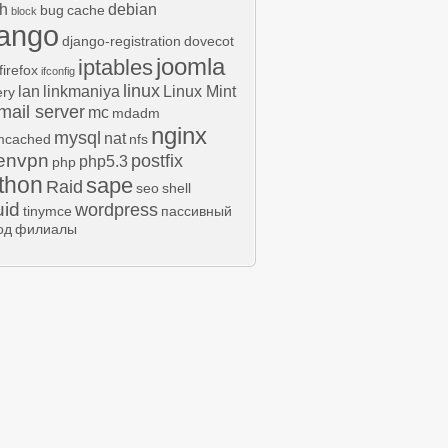
h
debian
bug
cache
block
jango
django-registration
dovecot
joomla
iptables
firefox
ifconfig
linux
lan
linkmaniya
Linux Mint
ery
mail server
mc
mdadm
nginx
mysql
nat
cached
nfs
envpn
postfix
php5.3
php
thon
sape
Raid
seo
shell
uid
wordpress
tinymce
пассивный
од
филиалы