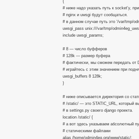
{
# ниже надо указать путь к socket’у, п
# nginx и uwsgi будут сообщаться.
# в данном случае путь это ‘/var/tmp/od
uwsgi_pass unix:///var/tmp/odmin4eg_uws
include uwsgi_params;
# 8 — число буфферов
# 128k — размер буфера
# фактически, мы сможем передать от D
# играйтесь с этим значением при подн
uwsgi_buffers 8 128k;
}
# ниже описывается директория со стат
# /static/ — это STATIC_URL, который 
# в settings.py своего django проекта.
location /static/ {
# а вот здесь указываем абсолютный пу
# статическими файлами
alias /home/odmin4eg.org/www/static/;