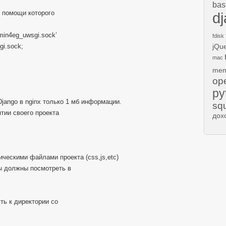
bas
ри помощи которого
d
min4eg_uwsgi.sock’
fdisk
gi.sock;
jQu
mac
mem
op
py
jango в nginx только 1 мб информации.
sq
ятии своего проекта
дох
ическими файлами проекта (css,js,etc)
вы должны посмотреть в
ть к директории со