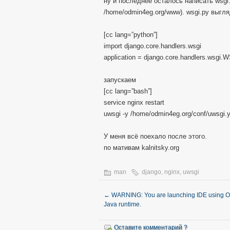
ну и последнее осталось написать wsgi.p
/home/odmin4eg.org/www). wsgi.py выгля
[cc lang=”python”]
import django.core.handlers.wsgi
application = django.core.handlers.wsgi.W
запускаем
[cc lang=”bash”]
service nginx restart
uwsgi -y /home/odmin4eg.org/conf/uwsgi.y
У меня всё поехало после этого.
по мативам kalnitsky.org
man
django
,
nginx
,
uwsgi
←
WARNING: You are launching IDE using 
Java runtime.
Оставите комментарий ?