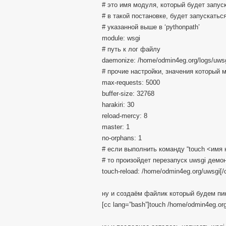
# это имя модуля, который будет запус
# в такой постановке, будет запускатьс
# указанной выше в ‘pythonpath’
module: wsgi
# путь к лог файлу
daemonize: /home/odmin4eg.org/logs/uwsg
# прочие настройки, значения который
max-requests: 5000
buffer-size: 32768
harakiri: 30
reload-mercy: 8
master: 1
no-orphans: 1
# если выполнить команду “touch <имя 
# то произойдет перезапуск uwsgi демо
touch-reload: /home/odmin4eg.org/uwsgi[/
ну и создаём файлик который будем пи
[cc lang=”bash”]touch /home/odmin4eg.org