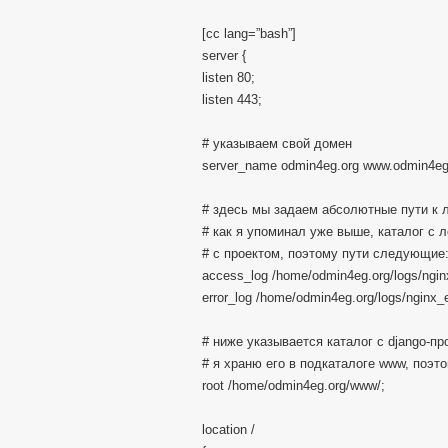
[cc lang=”bash”]
server {
listen 80;
listen 443;
# указываем свой домен
server_name odmin4eg.org www.odmin4eg
# здесь мы задаем абсолютные пути к 
# как я упоминал уже выше, каталог с л
# с проектом, поэтому пути следующие
access_log /home/odmin4eg.org/logs/ngin
error_log /home/odmin4eg.org/logs/nginx_er
# ниже указывается каталог с django-пр
# я храню его в подкаталоге www, поэто
root /home/odmin4eg.org/www/;
location /