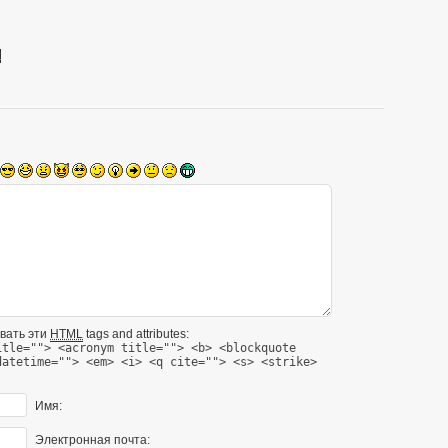
i
вать эти
HTML
tags and attributes:
itle=""> <acronym title=""> <b> <blockquote
datetime=""> <em> <i> <q cite=""> <s> <strike>
Имя:
Электронная почта: