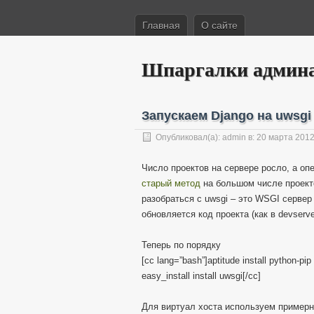
Главная
О сайте
Шпаргалки админ
Запускаем Django на uwsgi 
Опубликовал(а):
admin
в: 20 марта 201
Число проектов на сервере росло, а оп
старый метод
на большом числе проекто
разобраться с uwsgi – это WSGI сервер
обновляется код проекта (как в devserv
Теперь по порядку
[cc lang=”bash”]aptitude install python-pip
easy_install install uwsgi[/cc]
Для виртуал хоста используем примерно