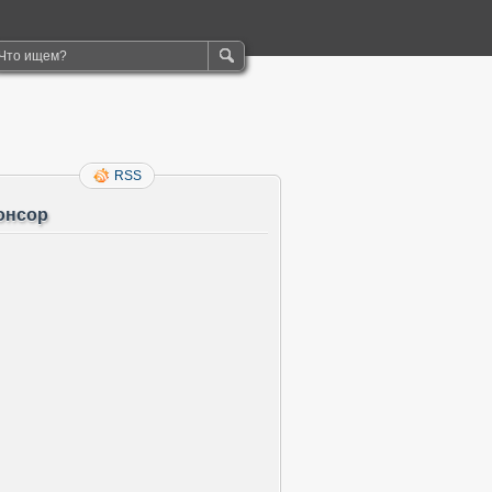
RSS
онсор