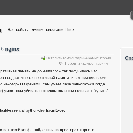
а
Настройка и администрирование Linux
+ nginx
Сп
2
Оставить комментарий
4 комментария
Перейти к комментариям
еративная память не добавлялось так получилось что
в поедает много оперативной памяти. и вот пришло время
 с некоторыми фенями, сам умеет пере запускаться когда
er) умеет сам убивать потомком если они начинают “тупить”.
 build-essential python-dev libxml2-dev
 вот такой конфг, найденный на просторах тырнета