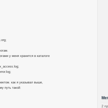
.org;
логам.
огами у меня хранится в каталоге
:
x_access.log;
ror.log;
оектом. как я указывал выше,
му путь такой:
Ме
2 п