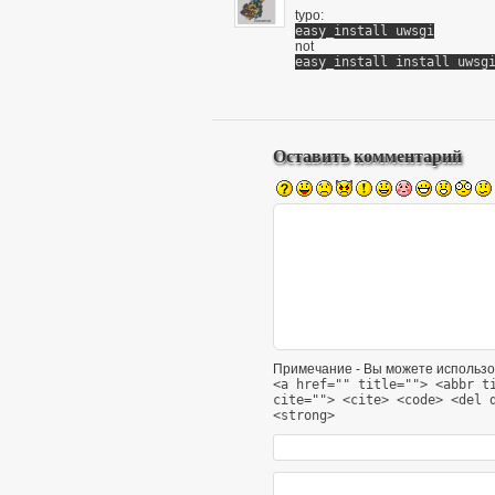
typo:
easy_install uwsgi
not
easy_install install uwsg
Оставить комментарий
Примечание - Вы можете использо
<a href="" title=""> <abbr t
cite=""> <cite> <code> <del 
<strong>