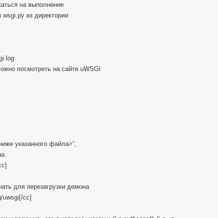
каться на выполнение
я wsgi.py из директории
i.log
 можно посмотреть на сайте uWSGI
ниже указанного файла>“,
на.
cc]
нать для перезагрузки демона
/uwsgi[/cc]